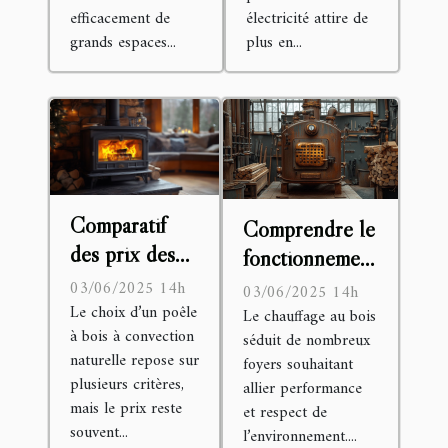
efficacement de
électricité attire de
grands espaces...
plus en...
Comparatif
Comprendre le
des prix des
fonctionnement
poêles à bois à
d'une chaudière
03/06/2025 14h
03/06/2025 14h
convection
Le choix d’un poêle
bois air pulsé
Le chauffage au bois
à bois à convection
séduit de nombreux
naturelle
pour un
naturelle repose sur
foyers souhaitant
chauffage
plusieurs critères,
allier performance
optimal
mais le prix reste
et respect de
souvent...
l’environnement....