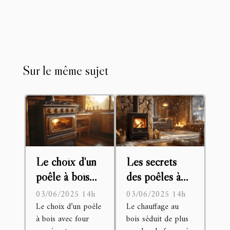
Sur le même sujet
Le choix d'un
Les secrets
poêle à bois
des poêles à
avec four :
bois Bruno :
03/06/2025 14h
03/06/2025 14h
guide complet
un chauffage
Le choix d’un poêle
Le chauffage au
à bois avec four
bois séduit de plus
sur les options
efficace et