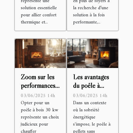
représente une
en plus de foyers à
et avantages
écologique
solution essentielle
la recherche d’une
du poêle à bois
pour allier confort
solution à la fois
four avec
thermique et...
performante,...
plaque de
cuisson
Zoom sur les
Les avantages
performances
du poêle à
d'une poêle à
pellets sans
03/06/2025 14h
03/06/2025 14h
bois de 30 kw
électricité :
Opter pour un
Dans un contexte
poêle à bois 30 kw
où la sobriété
une solution
représente un choix
énergétique
écologique et
judicieux pour
s'impose, le poêle à
économique
chauffer
pellets sans